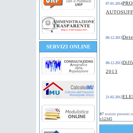
PR
07-01-2014
AUTOSUFF
Dete
09-12-2013
SERVIZI ONLINE
Diff
09-12-2013
2013
ELE
21-02-2012
87
notizie presenti i
«
1
2
3
4
5