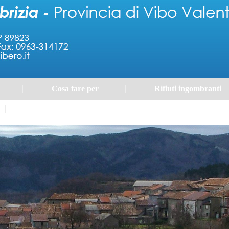
Cosa fare per
Rifiuti ingombranti
Portale Trasparenza - Gestione dei Rifiuti Urbani