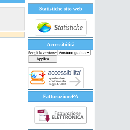
Statistiche sito web
Accessibilità
Scegli la versione:
FatturazionePA