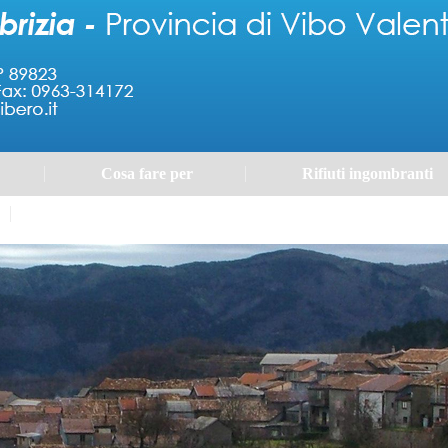
Cosa fare per
Rifiuti ingombranti
Portale Trasparenza - Gestione dei Rifiuti Urbani