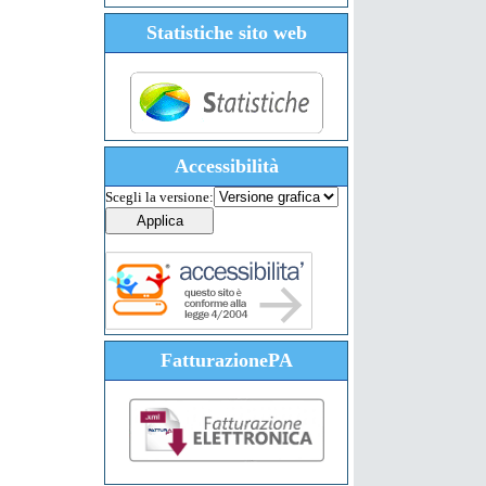
Statistiche sito web
Accessibilità
Scegli la versione:
FatturazionePA