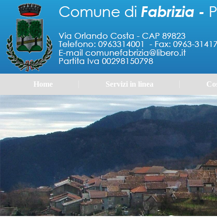
Home
Servizi in linea
Cos
Portale 